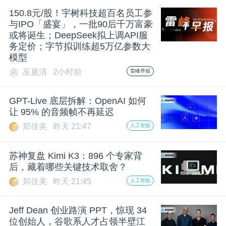
开
150.8元/股！宇树科技超百名员工参
与IPO「盛宴」，一批90后千万富豪
课
或将诞生；DeepSeek拟上调API服
务定价；字节拟训练超5万亿参数大
模型
活
巫夏清
2小时前
雷峰早报
动
GPT-Live 底层拆解：OpenAI 如何
让 95% 的音频帧不再延迟
中
郑佳美
昨天 21:47
人工智能
心
苏神复盘 Kimi K3：896 个专家背
后，藏着哪些关键技术取舍？
郑佳美
昨天 21:45
人工智能
GAIR
Jeff Dean 创业路演 PPT，惊现 34
专
位创始人，谷歌系人才占领半壁江