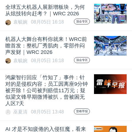
全球五大机器人展新增板块，为何
从炫技转向赶考？｜WRC 2026
袁毓婉
08月05日 16:18
顶会专区
机器人大舞台有料你就来！WRC前
瞻首发：整机厂秀肌肉，零部件闷
声发财｜WRC 2026
袁毓婉
08月05日 16:18
顶会专区
鸿蒙智行回应「竹知了」事件：针
对的是侵权内容；员工因离座9分钟
被开除！公司被判赔偿11万元；疑
似梁文锋早期微博被扒，曾被困无
人区7天
巫夏清
08月05日 13:48
雷峰早报
AI 才是不知疲倦的入侵狂魔，看来