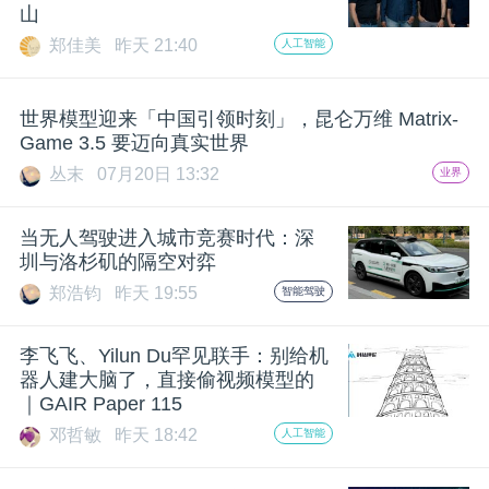
山
题
郑佳美
昨天 21:40
人工智能
爱
世界模型迎来「中国引领时刻」，昆仑万维 Matrix-
Game 3.5 要迈向真实世界
搞
丛末
07月20日 13:32
业界
机
当无人驾驶进入城市竞赛时代：深
圳与洛杉矶的隔空对弈
郑浩钧
昨天 19:55
智能驾驶
李飞飞、Yilun Du罕见联手：别给机
器人建大脑了，直接偷视频模型的
｜GAIR Paper 115
邓哲敏
昨天 18:42
人工智能