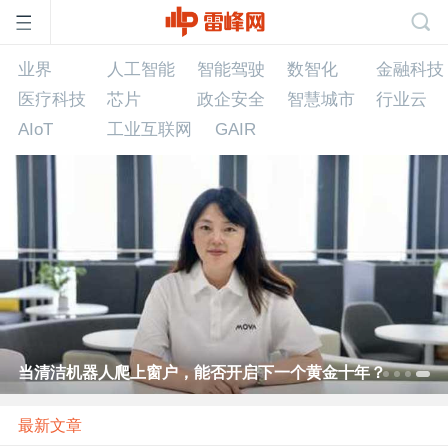
业界
人工智能
智能驾驶
数智化
业界
人工智能
智能驾驶
数智化
金融科技
首
医疗科技
芯片
政企安全
智慧城市
行业云
AIoT
工业互联网
GAIR
页
雷
峰
网
当清洁机器人爬上窗户，能否开启下一个黄金十年？
公
最新文章