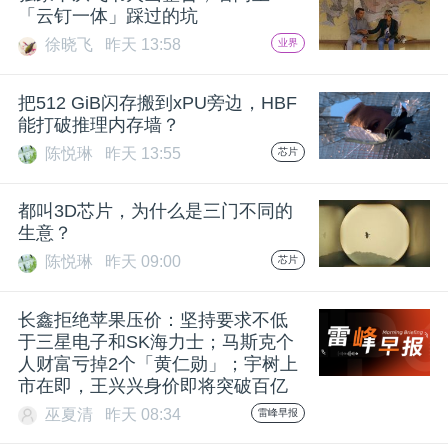
「云钉一体」踩过的坑
徐晓飞
昨天 13:58
业界
把512 GiB闪存搬到xPU旁边，HBF
能打破推理内存墙？
陈悦琳
昨天 13:55
芯片
都叫3D芯片，为什么是三门不同的
生意？
陈悦琳
昨天 09:00
芯片
长鑫拒绝苹果压价：坚持要求不低
于三星电子和SK海力士；马斯克个
人财富亏掉2个「黄仁勋」；宇树上
市在即，王兴兴身价即将突破百亿
巫夏清
昨天 08:34
雷峰早报