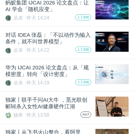
蚂蚁集团 IJCAI 2026 论文盘点：让
AI 学会「随机应变」
丛末
昨天 14:24
人工智能
对话 IDEA 张磊：「不以动作为输入
条件，就不叫世界模型」
丛末
昨天 14:22
人工智能
华为 IJCAI 2026 论文盘点：从「规
模密度」转向「设计密度」
丛末
昨天 14:19
人工智能
独家丨联手千问AI大牛 ，觅光联创
郦轲杀入女性AI健康硬件江湖
姚单
昨天 13:58
AIoT
独家丨从飞书火山整合，看阿里