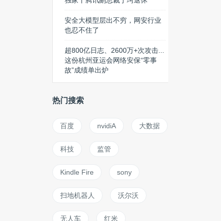
独家丨腾讯副总裁丁珂退休
安全大模型层出不穷，网安行业
也忍不住了
超800亿日志、2600万+次攻击...
这份杭州亚运会网络安保“零事
故”成绩单出炉
热门搜索
百度
nvidiA
大数据
科技
监管
Kindle Fire
sony
扫地机器人
沃尔沃
无人车
红米