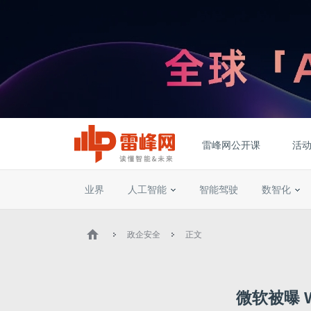
雷峰网公开课
活
业界
人工智能
智能驾驶
数智化
政企安全
正文
微软被曝 