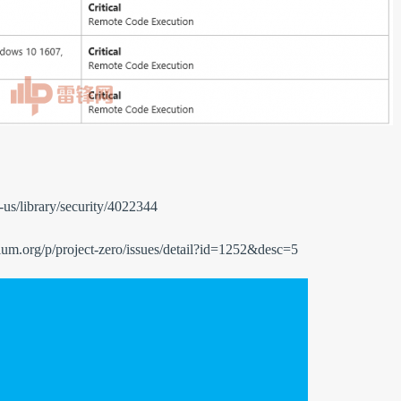
n-us/library/security/4022344
ium.org/p/project-zero/issues/detail?id=1252&desc=5