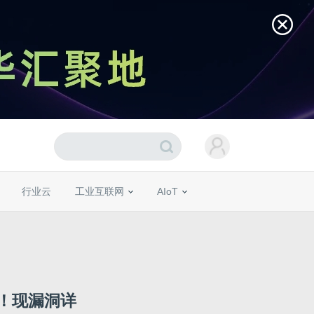
行业云
工业互联网
AIoT
糕！现漏洞详