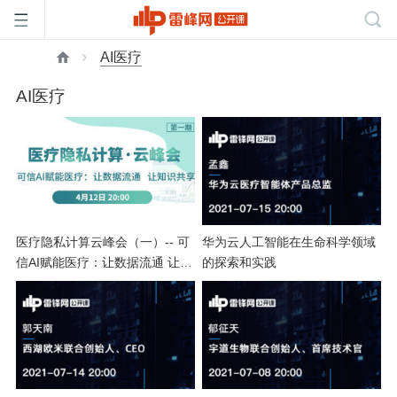
AI医疗
首
AI医疗
页
雷
峰
医疗隐私计算云峰会（一）-- 可
华为云人工智能在生命科学领域
信AI赋能医疗：让数据流通 让知
的探索和实践
识共享
网
公