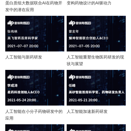
开
蛋白质组大数据联合AI在药物开
变构药物设计的AI驱动力
发中的潜在应用
课
活
动
人工智能与新药研发
人工智能重塑生物医药研发的现
状与展望
中
心
GAIR
人工智能在小分子药物研发中的
人工智能加速新药研发
应用
专