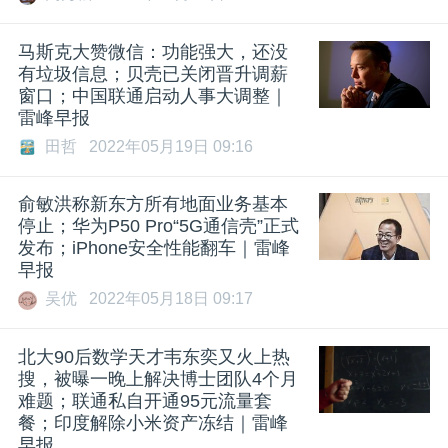
题
马斯克大赞微信：功能强大，还没
有垃圾信息；贝壳已关闭晋升调薪
爱
窗口；
中国联通
启动人事大调整｜
雷峰早报
田哲
2022年05月19日 09:16
搞
​俞敏洪称新东方所有地面业务基本
机
停止；华为P50 Pro“5G通信壳”正式
发布；iPhone安全性能翻车｜雷峰
早报
吴优
2022年05月18日 09:17
北大90后数学天才韦东奕又火上热
搜，被曝一晚上解决博士团队4个月
难题；联通私自开通95元流量套
餐；印度解除小米资产冻结｜雷峰
早报