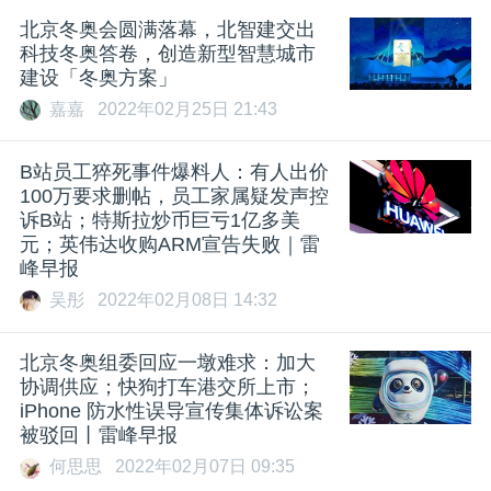
北京冬奥会圆满落幕，北智建交出
科技冬奥答卷，创造新型智慧城市
建设「冬奥方案」
嘉嘉
2022年02月25日 21:43
B站员工猝死事件爆料人：有人出价
100万要求删帖，员工家属疑发声控
诉B站；特斯拉炒币巨亏1亿多美
元；英伟达收购ARM宣告失败｜雷
峰早报
吴彤
2022年02月08日 14:32
北京冬奥组委回应一墩难求：加大
协调供应；快狗打车港交所上市；
iPhone 防水性误导宣传集体诉讼案
被驳回丨雷峰早报
何思思
2022年02月07日 09:35