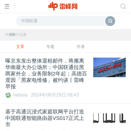
首
共
888
个结果
页
文章
专题
作者
曝京东发出整体退租邮件，将搬离
雷
华南最大办公场所；
中国联通
拉黑
两家外企，业务限制2年起；高德百
峰
度因「黑家电维修」被约谈丨雷峰
早报
nebula
2024年08月29日 08:43
网
基于高通沉浸式家庭联网平台打造
公
中国联通
智能路由器VS017正式上
市