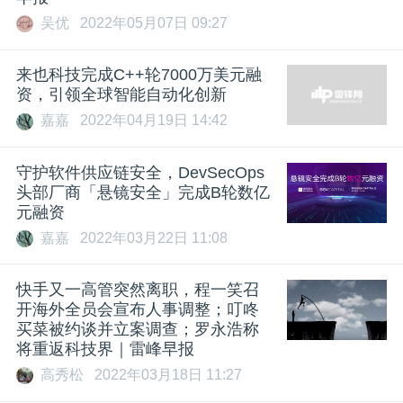
吴优
2022年05月07日 09:27
来也科技完成C++轮7000万美元融
资，引领全球智能自动化创新
嘉嘉
2022年04月19日 14:42
守护软件供应链安全，DevSecOps
头部厂商「悬镜安全」完成B轮数亿
元融资
嘉嘉
2022年03月22日 11:08
快手又一高管突然离职，程一笑召
开海外全员会宣布人事调整；叮咚
买菜被约谈并立案调查；罗永浩称
将重返科技界｜雷峰早报
高秀松
2022年03月18日 11:27