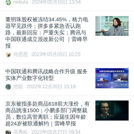
开
nebula
2024年05月10日 13:54
课
董明珠股权被冻结34.45%，格力电
器罕见跌停；拼多多紧急否认跑
路，最新回应：严重失实；腾讯与
活
中国联通
成立混改新公司 ｜雷峰早
报
何思思
2023年05月05日 10:25
动
中国联通
和腾讯战略合作升级 服务
中
实体产业数字化转型
恺歌
2022年12月20日 15:18
心
京东被指​多款商品618前大涨价，有
GAIR
商品跳涨1500；小鹏多部门调整裁
员，数位高管离职；应届生因年龄
超24岁被联通解约｜雷峰早报
专
高秀松
2022年05月27日 09:34