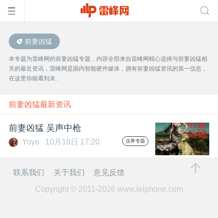
前妻凶猛
首
本专题为雷峰网的前妻凶猛专题，内容全部来自雷峰网精心选择与前妻凶猛相
关的最近资讯，雷峰网是国内智能硬件媒体，拥有前妻凶猛资讯的第一信息，
页
在这里你能看到未..
雷
前妻凶猛最新资讯
前妻凶猛 吴声中枪
峰
Yoyo
10月18日 17:20
业界专题
网
联系我们
关于我们
意见反馈
Copyright © 2011-2026
www.leiphone.com
公