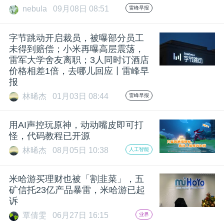
开
nebula
09月08日 08:51
雷峰早报
课
字节跳动开启裁员，被曝部分员工
未得到赔偿；小米再曝高层震荡，
雷军大学舍友离职；3人同时订酒店
活
价格相差1倍，去哪儿回应丨雷峰早
报
动
林晞杰
01月03日 08:44
雷峰早报
中
用AI声控玩原神，动动嘴皮即可打
怪，代码教程已开源
林晞杰
08月05日 10:38
心
人工智能
米哈游买理财也被「割韭菜」，五
GAIR
矿信托23亿产品暴雷，米哈游已起
诉
专
覃倩雯
06月27日 16:15
业界