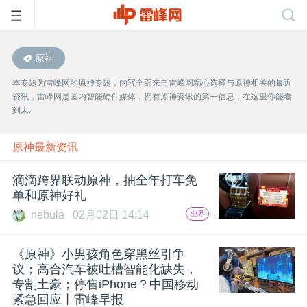
原神
首
本专题为雷峰网的原神专题，内容全部来自雷峰网精心选择与原神相关的最近
资讯，雷峰网是国内智能硬件媒体，拥有原神资讯的第一信息，在这里你能看
页
到未..
雷
原神最新资讯
滴滴跨界联动原神，抽全年打车免
峰
单和原神好礼
nebula
02月02日 14:14
业界
网
《原神》小男孩角色穿黑丝引争
公
议；高合汽车被吐槽智能化缺失，
专割土豪；停售iPhone？中国移动
紧急回应丨雷峰早报