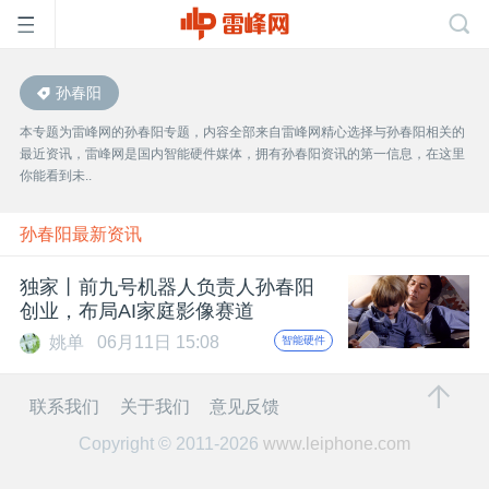
孙春阳
首
本专题为雷峰网的孙春阳专题，内容全部来自雷峰网精心选择与孙春阳相关的
最近资讯，雷峰网是国内智能硬件媒体，拥有孙春阳资讯的第一信息，在这里
页
你能看到未..
雷
孙春阳最新资讯
独家丨前九号机器人负责人孙春阳
峰
创业，布局AI家庭影像赛道
姚单
06月11日 15:08
智能硬件
网
联系我们
关于我们
意见反馈
公
Copyright © 2011-2026
www.leiphone.com