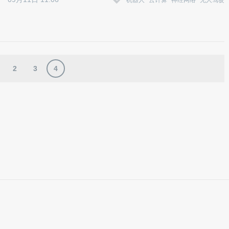
机器人
云计算
神经网络
无人驾驶
2
3
4