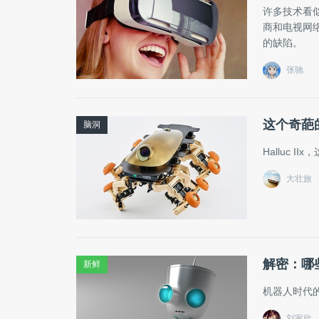
许多技术看
商和电视网
的缺陷。
张驰
这个奇葩
脑洞
Halluc
大壮旅
解密：哪
新鲜
机器人时代
刘家欣