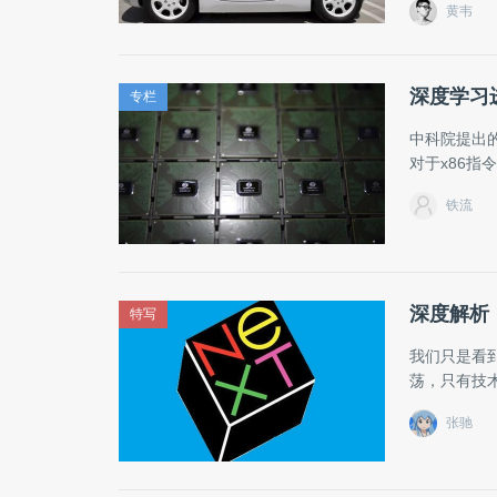
黄韦
深度学习
专栏
中科院提出
对于x86指
铁流
深度解析
特写
我们只是看
荡，只有技
张驰