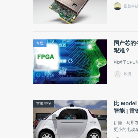
图普科
国产芯的
专栏
艰难？
相对于CPU
铁流
比 Mod
雷峰早报
智能 | 
伊隆 · 
更小的电动