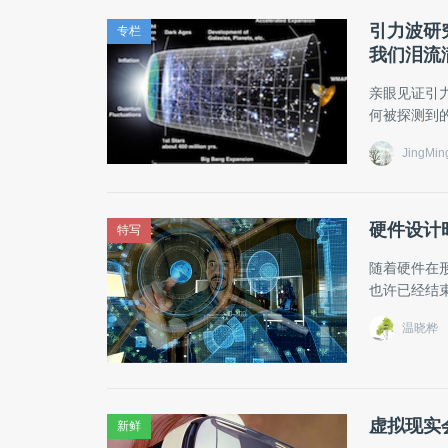
引力波研
专栏
我们泪流
亲眼见证引
何被探测到
JingMin
硬件设计
特写
随着硬件在
也许已经结
温晓桦
虚拟现实
新鲜