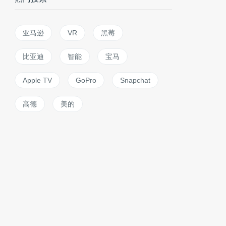
亚马逊
VR
黑莓
比亚迪
智能
宝马
Apple TV
GoPro
Snapchat
高德
美的