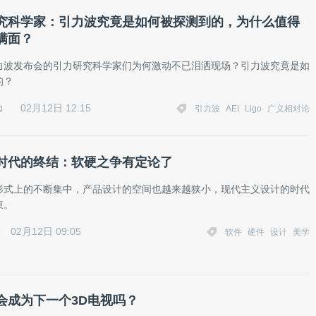
究科学家：引力波究竟是如何被探测到的，为什么值得
满面？
力波发布会的引力研究科学家们为何激动不已泪洒现场？引力波究竟是如
的？
02月12日 12:15
g
引力波
AEI
Ligo
广义相对论
时代的终结：软硬之争有定论了
形式上的不断集中，产品设计的空间也越来越狭小，现代主义设计的时代
束。
02月12日 09:05
软件
硬件
设计
美学
会成为下一个3D电视吗？