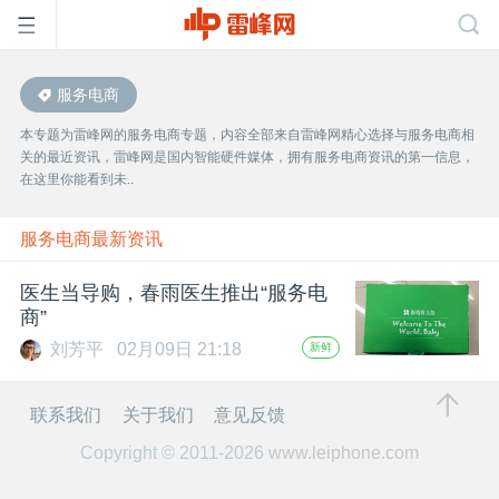
服务电商
首
本专题为雷峰网的服务电商专题，内容全部来自雷峰网精心选择与服务电商相
关的最近资讯，雷峰网是国内智能硬件媒体，拥有服务电商资讯的第一信息，
页
在这里你能看到未..
雷
服务电商最新资讯
医生当导购，春雨医生推出“服务电
峰
商”
刘芳平
02月09日 21:18
新鲜
网
联系我们
关于我们
意见反馈
公
Copyright © 2011-2026
www.leiphone.com