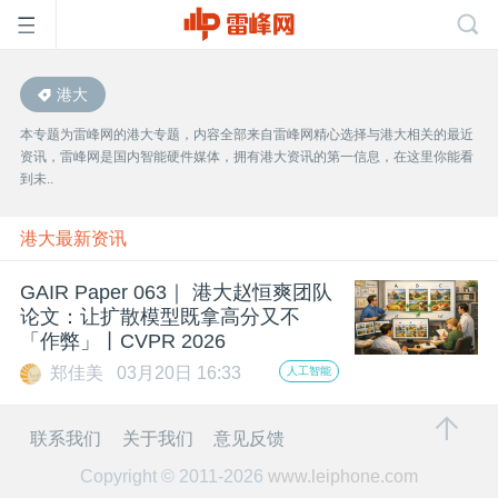
港大
首
本专题为雷峰网的港大专题，内容全部来自雷峰网精心选择与港大相关的最近
资讯，雷峰网是国内智能硬件媒体，拥有港大资讯的第一信息，在这里你能看
页
到未..
雷
港大最新资讯
GAIR Paper 063｜ 港大赵恒爽团队
峰
论文：让扩散模型既拿高分又不
「作弊」丨CVPR 2026
网
郑佳美
03月20日 16:33
人工智能
公
联系我们
关于我们
意见反馈
Copyright © 2011-2026
www.leiphone.com