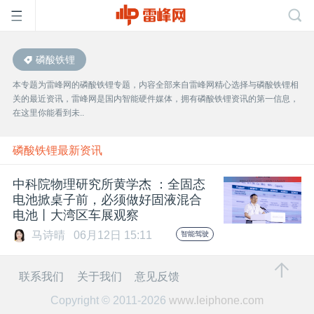
磷酸铁锂
首
本专题为雷峰网的磷酸铁锂专题，内容全部来自雷峰网精心选择与磷酸铁锂相
关的最近资讯，雷峰网是国内智能硬件媒体，拥有磷酸铁锂资讯的第一信息，
页
在这里你能看到未..
雷
磷酸铁锂最新资讯
中科院物理研究所黄学杰 ：全固态
峰
电池掀桌子前，必须做好固液混合
电池丨大湾区车展观察
网
马诗晴
06月12日 15:11
智能驾驶
公
联系我们
关于我们
意见反馈
Copyright © 2011-2026
www.leiphone.com