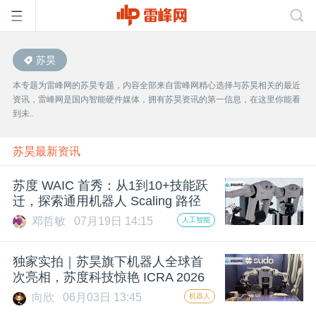
苏昊
首
本专题为雷峰网的苏昊专题，内容全部来自雷峰网精心选择与苏昊相关的最近
资讯，雷峰网是国内智能硬件媒体，拥有苏昊资讯的第一信息，在这里你能看
页
到未..
雷
苏昊最新资讯
苏度 WAIC 首秀：从1到10+技能跃
峰
迁，探索通用机器人 Scaling 路径
邓哲敏
07月19日 14:15
人工智能
网
独家实拍｜苏昊旗下机器人全球首
公
次亮相，苏度科技惊艳 ICRA 2026
向欣
06月03日 13:45
机器人