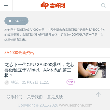
3A4000
首
本专题为雷峰网的3A4000专题，内容全部来自雷峰网精心选择与3A4000相关
的最近资讯，雷峰网是国内智能硬件媒体，拥有3A4000资讯的第一信息，在
页
这里你能看到未..
雷
3A4000最新资讯
龙芯下一代CPU 3A4000爆料，龙芯
峰
要做独立于Wintel、AA体系的第三
极？
网
铁流
05月02日 11:55
业界
公
联系我们
关于我们
意见反馈
Copyright © 2011-2026
www.leiphone.com