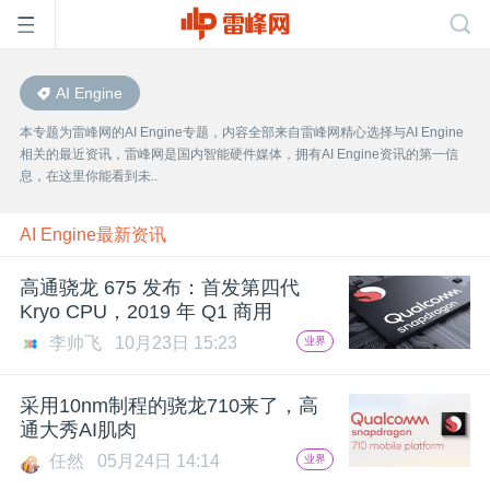
AI Engine
首
本专题为雷峰网的AI Engine专题，内容全部来自雷峰网精心选择与AI Engine
相关的最近资讯，雷峰网是国内智能硬件媒体，拥有AI Engine资讯的第一信
页
息，在这里你能看到未..
雷
AI Engine最新资讯
高通骁龙 675 发布：首发第四代
峰
Kryo CPU，2019 年 Q1 商用
李帅飞
10月23日 15:23
业界
网
采用10nm制程的骁龙710来了，高
公
通大秀AI肌肉
任然
05月24日 14:14
业界