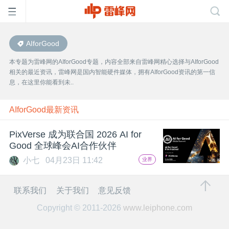
AIforGood
首
本专题为雷峰网的AIforGood专题，内容全部来自雷峰网精心选择与AIforGood
相关的最近资讯，雷峰网是国内智能硬件媒体，拥有AIforGood资讯的第一信
页
息，在这里你能看到未..
雷
AIforGood最新资讯
PixVerse 成为联合国 2026 AI for
峰
Good 全球峰会AI合作伙伴
小七
04月23日 11:42
业界
网
联系我们
关于我们
意见反馈
公
Copyright © 2011-2026
www.leiphone.com