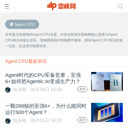
Agent CPU
首
本专题为雷峰网的Agent CPU专题，内容全部来自雷峰网精心选择与Agent
CPU相关的最近资讯，雷峰网是国内智能硬件媒体，拥有Agent CPU资讯的第
页
一信息，在这里你能看到未..
雷
Agent CPU最新资讯
Agent时代的CPU军备竞赛，至强
峰
6+如何把Agentic AI变成生产力？
包永刚
06月09日 14:08
芯片
网
一颗288核的至强6+，为什么能同时
公
运行500个Agent？
包永刚
06月01日 18:20
芯片