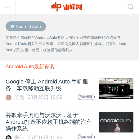
Android Auto
首
本专题为雷峰网的Android Auto专题，内容全部来自雷峰网精心选择与
Android Auto相关的最近资讯，雷峰网是国内智能硬件媒体，拥有Android
页
Auto资讯的第一信息，在这里你能看到未..
雷
Android Auto最新资讯
Google 停止 Android Auto 手机服
峰
务，车载移动互联升级
吴优
08月23日 10:29
智能驾驶
网
谷歌牵手奥迪与沃尔沃，基于
公
Android打造不依赖手机终端的汽车
操作系统
张伟
05月16日 10:46
智能驾驶