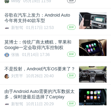
Misty
05月19日 11:59
国际
题
谷歌在汽车上发力：Android Auto
今年将支持40款车型
爱
新智驾
01月17日 12:53
新鲜
搞
莫博士：传统厂商太糟糕，苹果和
Google一定会取得汽车控制权
机
张驰
01月14日 17:36
新鲜
不是投射，Android汽车OS要来了？
刘芳平
10月26日 20:40
新鲜
由于Android Auto需要的汽车数据太
多，保时捷最后选择了Carplay
新智驾
10月11日 20:29
新鲜