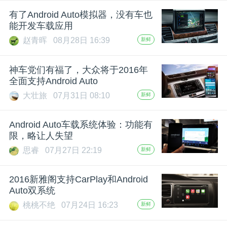
有了Android Auto模拟器，没有车也
能开发车载应用
赵青晖
08月28日 16:39
新鲜
神车党们有福了，大众将于2016年
全面支持Android Auto
大壮旅
07月31日 08:10
新鲜
Android Auto车载系统体验：功能有
限，略让人失望
思睿
07月27日 22:19
新鲜
2016新雅阁支持CarPlay和Android
Auto双系统
桃桃不绝
07月24日 16:23
新鲜