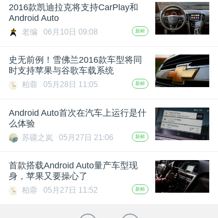
2016款凯迪拉克将支持CarPlay和
Android Auto
老编
06月10日 09:08
新鲜
史无前例！雪佛兰2016款车型将同
时支持苹果与谷歌车载系统
柏蓉
05月28日 11:05
新鲜
Android Auto首次在汽车上运行是什
么体验
苏疆之岚
05月27日 21:06
新鲜
首款搭载Android Auto量产车型现
身，苹果又要操心了
柏蓉
05月27日 11:52
新鲜