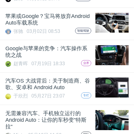
开
苹果或Google？宝马将放弃Android
课
Auto车载系统
张驰
03月02日 08:53
智能驾驶
活
Google与苹果的竞争：汽车操作系
动
统之战
赵青晖
07月19日 18:33
业界
中
汽车OS 大战背后：关于制造商、谷
歌、安卓和 Android Auto
心
于欣烈
05月27日 23:07
专栏
GAIR
无需兼容汽车、手机独立运行的
Android Auto：让你的车秒变”特斯
拉“
专