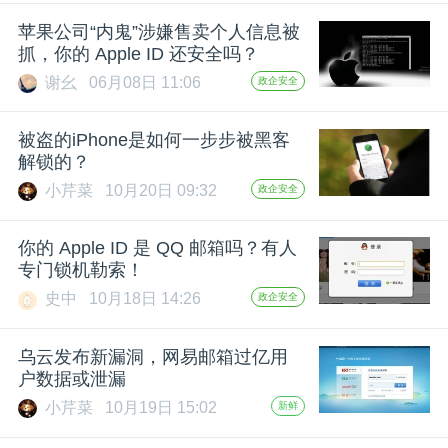
开
苹果公司“内鬼”涉嫌售卖个人信息被
抓，你的 Apple ID 还安全吗？
课
谢幺
06月08日 11:06
政企安全
活
被盗的iPhone是如何一步步被黑客
解锁的？
动
小芹菜
10月20日 09:32
政企安全
中
你的 Apple ID 是 QQ 邮箱吗？有人
专门锁机勒索！
史中
10月18日 14:26
政企安全
心
乌云发布新漏洞，网易邮箱过亿用
GAIR
户数据或泄漏
小芹菜
10月19日 15:02
新鲜
专