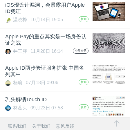
iOS现设计漏洞，会暴露用户Apple
题
ID凭证
温晓桦
10月14日 19:05
新鲜
爱
Apple Pay的重点其实是一场身份认
证之战
搞
井三胖
11月28日 16:14
业界专题
机
Apple ID两步验证服务扩张 中国名
列其中
杨瑜
07月18日 09:06
新鲜
乳头解锁Touch ID
林藠头
09月23日 07:58
新鲜
联系我们
关于我们
意见反馈