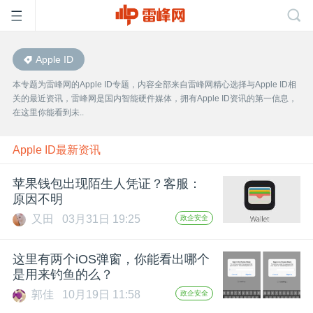
Apple ID
首
本专题为雷峰网的Apple ID专题，内容全部来自雷峰网精心选择与Apple ID相
关的最近资讯，雷峰网是国内智能硬件媒体，拥有Apple ID资讯的第一信息，
页
在这里你能看到未..
雷
Apple ID最新资讯
苹果钱包出现陌生人凭证？客服：
峰
原因不明
又田
03月31日 19:25
政企安全
网
这里有两个iOS弹窗，你能看出哪个
公
是用来钓鱼的么？
郭佳
10月19日 11:58
政企安全