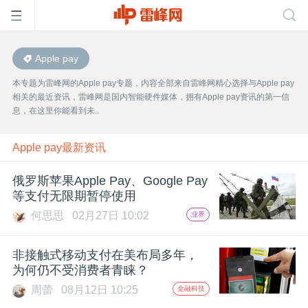
Apple pay
首
本专题为雷峰网的Apple pay专题，内容全部来自雷峰网精心选择与Apple pay
相关的最近资讯，雷峰网是国内智能硬件媒体，拥有Apple pay资讯的第一信
页
息，在这里你能看到未..
雷
Apple pay最新资讯
俄罗斯苹果Apple Pay、Google Pay
峰
等支付无限期暂停使用
何思思
02月27日 10:02
业界
网
非接触式移动支付在美布局多年，
公
为何仍不受消费者青睐？
周蕾
08月12日 10:25
金融科技