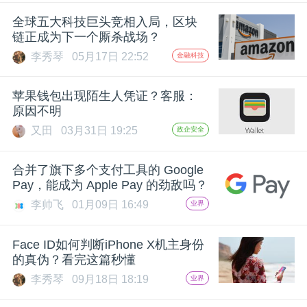
开
全球五大科技巨头竞相入局，区块
链正成为下一个厮杀战场？
课
李秀琴
05月17日 22:52
金融科技
活
苹果钱包出现陌生人凭证？客服：
原因不明
动
又田
03月31日 19:25
政企安全
中
合并了旗下多个支付工具的 Google
Pay，能成为 Apple Pay 的劲敌吗？
李帅飞
01月09日 16:49
业界
心
Face ID如何判断iPhone X机主身份
GAIR
的真伪？看完这篇秒懂
李秀琴
09月18日 18:19
业界
专