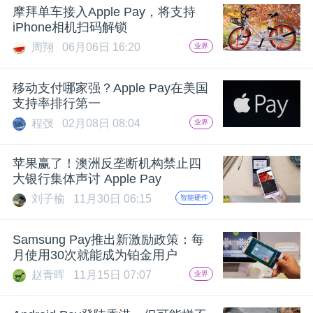
摩拜单车接入Apple Pay，将支持
题
iPhone相机扫码解锁
周翔
06月06日 16:20
业界
爱
移动支付哪家强？Apple Pay在美国
支持率排行第一
搞
程弢
02月08日 08:04
业界
机
苹果赢了！澳洲反垄断机构禁止四
大银行集体声讨 Apple Pay
刘子榆
11月30日 06:15
智能硬件
Samsung Pay推出新激励政策：每
月使用30次就能成为铂金用户
赵青晖
11月15日 07:07
业界