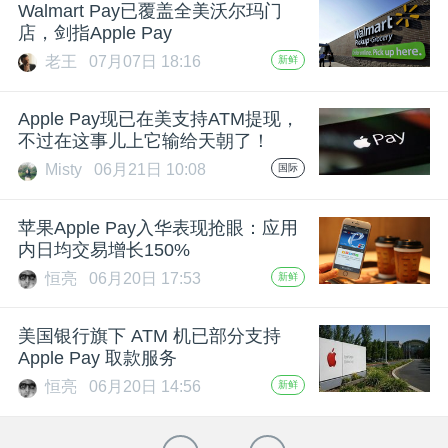
Walmart Pay已覆盖全美沃尔玛门
店，剑指Apple Pay
老王
07月07日 18:16
新鲜
Apple Pay现已在美支持ATM提现，
不过在这事儿上它输给天朝了！
Misty
06月21日 10:08
国际
苹果Apple Pay入华表现抢眼：应用
内日均交易增长150%
恒亮
06月20日 17:53
新鲜
美国银行旗下 ATM 机已部分支持
Apple Pay 取款服务
恒亮
06月20日 14:56
新鲜