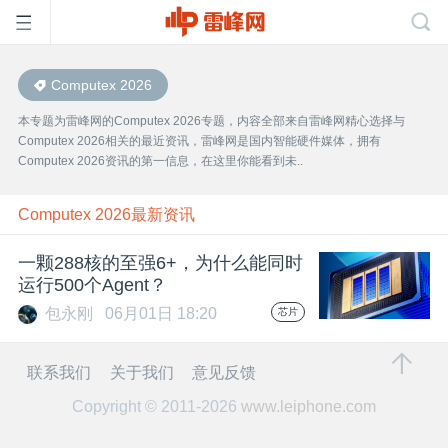
Computex 2026
首
本专题为雷峰网的Computex 2026专题，内容全部来自雷峰网精心选择与
Computex 2026相关的最近资讯，雷峰网是国内智能硬件媒体，拥有
页
Computex 2026资讯的第一信息，在这里你能看到未..
雷
Computex 2026最新资讯
一颗288核的至强6+，为什么能同时
峰
运行500个Agent？
包永刚
06月01日 18:20
芯片
网
联系我们
关于我们
意见反馈
公
Copyright © 2011-2026
www.leiphone.com