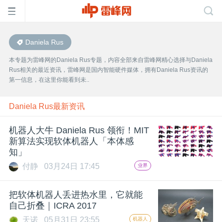
Daniela Rus
首
本专题为雷峰网的Daniela Rus专题，内容全部来自雷峰网精心选择与Daniela
Rus相关的最近资讯，雷峰网是国内智能硬件媒体，拥有Daniela Rus资讯的
页
第一信息，在这里你能看到未..
雷
Daniela Rus最新资讯
机器人大牛 Daniela Rus 领衔！MIT
峰
新算法实现软体机器人「本体感
知」
网
付静
03月24日 17:45
业界
公
把软体机器人丢进热水里，它就能
自己折叠｜ICRA 2017
天诺
05月31日 23:55
机器人