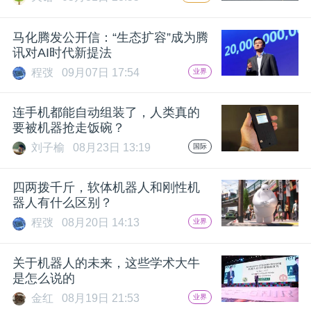
开
马化腾发公开信：“生态扩容”成为腾
课
讯对AI时代新提法
程弢
09月07日 17:54
业界
活
连手机都能自动组装了，人类真的
动
要被机器抢走饭碗？
刘子榆
08月23日 13:19
国际
中
四两拨千斤，软体机器人和刚性机
器人有什么区别？
心
程弢
08月20日 14:13
业界
GAIR
关于机器人的未来，这些学术大牛
是怎么说的
专
金红
08月19日 21:53
业界