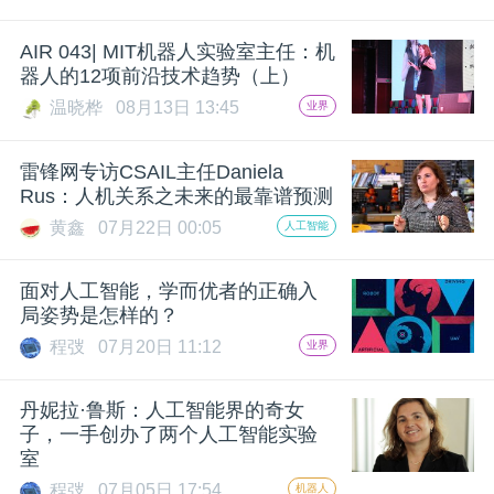
AIR 043| MIT机器人实验室主任：机
器人的12项前沿技术趋势（上）
温晓桦
08月13日 13:45
业界
雷锋网专访CSAIL主任Daniela
Rus：人机关系之未来的最靠谱预测
黄鑫
07月22日 00:05
人工智能
面对人工智能，学而优者的正确入
局姿势是怎样的？
程弢
07月20日 11:12
业界
丹妮拉·鲁斯：人工智能界的奇女
子，一手创办了两个人工智能实验
室
程弢
07月05日 17:54
机器人