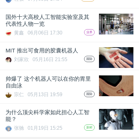
国外十大高校人工智能实验室及其
代表性人物一览
黄鑫
06月06日 17:30
业界
MIT 推出可食用的胶囊机器人
刘家欣
05月16日 21:55
国际
帅爆了 这个机器人可以在你的胃里
自由泳
宗仁
05月13日 19:59
国际
为什么顶尖科学家如此担心人工智
能？
张驰
01月19日 15:25
新鲜