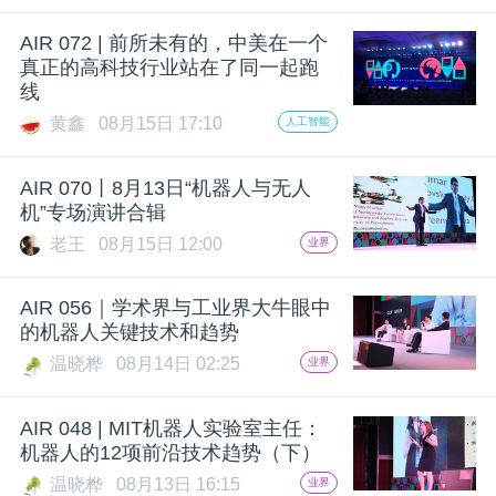
题
AIR 072 | 前所未有的，中美在一个
真正的高科技行业站在了同一起跑
线
爱
黄鑫
08月15日 17:10
人工智能
搞
AIR 070丨8月13日“机器人与无人
机”专场演讲合辑
机
老王
08月15日 12:00
业界
AIR 056｜学术界与工业界大牛眼中
的机器人关键技术和趋势
温晓桦
08月14日 02:25
业界
AIR 048 | MIT机器人实验室主任：
机器人的12项前沿技术趋势（下）
温晓桦
08月13日 16:15
业界