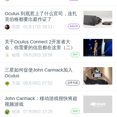
开
Oculus 到底惹上了什么官司，连扎
课
克伯格都要出庭作证了
田苗
01月17日 18:11
AR/VR
活
关于Oculus Connect 2开发者大
会，你需要的信息都在这里（二）
动
柏蓉
09月26日 18:56
新鲜
中
三星如何促使John Carmack加入
Oculus
心
天诺
09月09日 07:52
业界专题
GAIR
John Carmack：移动游戏很快将超
视频游戏
专
张涛
07月09日 17:29
新鲜