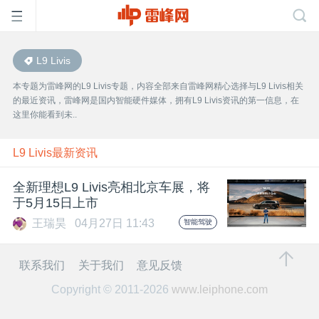
L9 Livis
首
本专题为雷峰网的L9 Livis专题，内容全部来自雷峰网精心选择与L9 Livis相关
的最近资讯，雷峰网是国内智能硬件媒体，拥有L9 Livis资讯的第一信息，在
页
这里你能看到未..
雷
L9 Livis最新资讯
全新理想L9 Livis亮相北京车展，将
峰
于5月15日上市
王瑞昊
04月27日 11:43
智能驾驶
网
联系我们
关于我们
意见反馈
公
Copyright © 2011-2026
www.leiphone.com