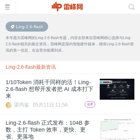
Ling-2.6-flash
首
本专题为雷峰网的Ling-2.6-flash专题，内容全部来自雷峰网精心选择与Ling-
2.6-flash相关的最近资讯，雷峰网是国内智能硬件媒体，拥有Ling-2.6-flash资
页
讯的第一信息，在这里你能看到未..
雷
Ling-2.6-flash最新资讯
1/10Token 消耗干同样的活！Ling-
峰
2.6-flash 想帮开发者把 AI 成本打下
来
网
梁丙鉴
05月11日 11:56
业界
公
Ling-2.6-flash 正式发布：104B 参
数，主打 Token 效率，更快、更
省、更落地