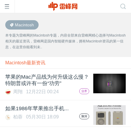
Macintosh
首
本专题为雷峰网的Macintosh专题，内容全部来自雷峰网精心选择与Macintosh
相关的最近资讯，雷峰网是国内智能硬件媒体，拥有Macintosh资讯的第一信
页
息，在这里你能看到未..
雷
Macintosh最新资讯
苹果的Mac产品线为何升级这么慢？
峰
特朗普或许有一份“功劳”
周翔
12月22日 00:24
业界
网
如果1986年苹果推出手机...
公
柏蓉
05月30日 18:09
脑洞