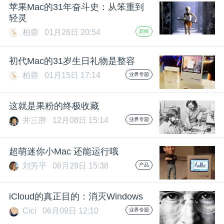
开
苹果Mac的31年奋斗史：从笨重到
轻灵
课
柏蓉
01月26日 20:54
新鲜
初代Mac的31岁生日礼物是整容
活
柏蓉
01月15日 17:14
业界专题
动
这就是果粉的终极收藏
井三胖
12月08日 15:14
中
业界专题
超萌迷你小Mac 还能运行哦
心
刘芳平
08月29日 15:38
产品
GAIR
iCloud的真正目的：消灭Windows
专
Cici
06月09日 12:10
业界专题