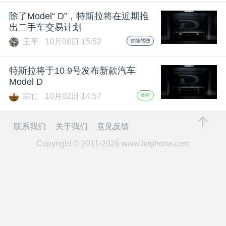
开
除了Model“ D”，特斯拉将在近期推
出二手车交易计划
课
王平
10月08日 15:52
智能驾驶
活
特斯拉将于10.9号发布新款汽车
Model D
动
宗仁
10月02日 14:57
新鲜
中
联系我们
关于我们
意见反馈
Copyright © 2011-2026
www.leiphone.com
心
GAIR
专