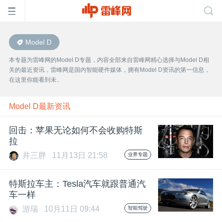
Model D
首
本专题为雷峰网的Model D专题，内容全部来自雷峰网精心选择与Model D相
关的最近资讯，雷峰网是国内智能硬件媒体，拥有Model D资讯的第一信息，
页
在这里你能看到未..
雷
Model D最新资讯
回击：苹果无论如何不会收购特斯
峰
拉
井三胖
11月13日 21:58
业界专题
网
特斯拉车主：Tesla汽车就跟普通汽
公
车一样
游瑞
10月11日 09:44
智能驾驶