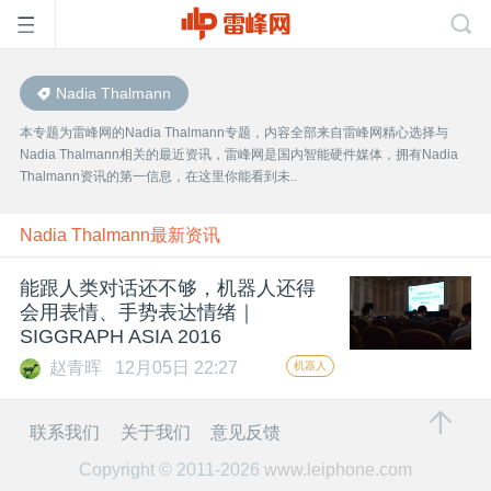
Nadia Thalmann
首
本专题为雷峰网的Nadia Thalmann专题，内容全部来自雷峰网精心选择与
Nadia Thalmann相关的最近资讯，雷峰网是国内智能硬件媒体，拥有Nadia
页
Thalmann资讯的第一信息，在这里你能看到未..
雷
Nadia Thalmann最新资讯
能跟人类对话还不够，机器人还得
峰
会用表情、手势表达情绪｜
SIGGRAPH ASIA 2016
网
赵青晖
12月05日 22:27
机器人
公
联系我们
关于我们
意见反馈
Copyright © 2011-2026
www.leiphone.com