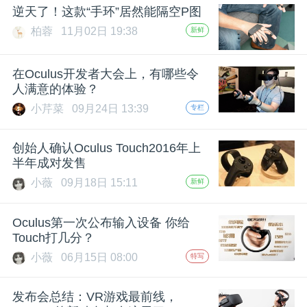
逆天了！这款“手环”居然能隔空P图
题
柏蓉
11月02日 19:38
新鲜
爱
在Oculus开发者大会上，有哪些令
人满意的体验？
搞
小芹菜
09月24日 13:39
专栏
机
创始人确认Oculus Touch2016年上
半年成对发售
小薇
09月18日 15:11
新鲜
Oculus第一次公布输入设备 你给
Touch打几分？
小薇
06月15日 08:00
特写
发布会总结：VR游戏最前线，