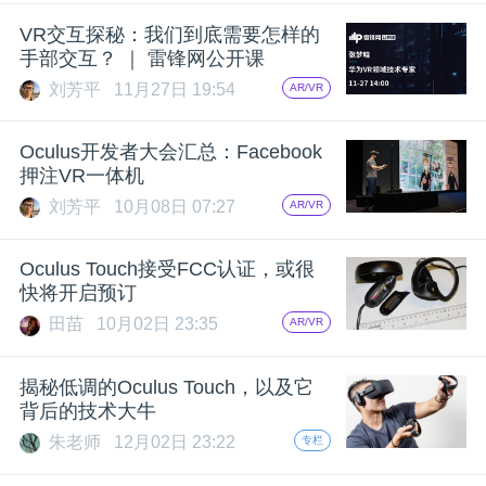
开
VR交互探秘：我们到底需要怎样的
手部交互？ ｜ 雷锋网公开课
课
刘芳平
11月27日 19:54
AR/VR
活
Oculus开发者大会汇总：Facebook
押注VR一体机
动
刘芳平
10月08日 07:27
AR/VR
中
Oculus Touch接受FCC认证，或很
快将开启预订
田苗
10月02日 23:35
AR/VR
心
揭秘低调的Oculus Touch，以及它
GAIR
背后的技术大牛
朱老师
12月02日 23:22
专栏
专