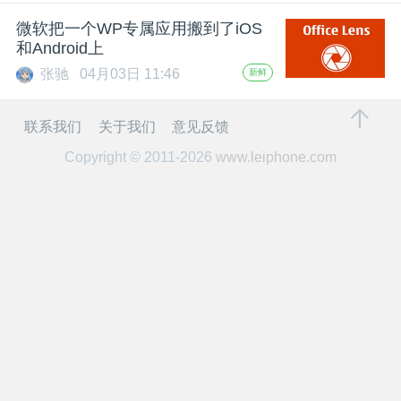
开
微软把一个WP专属应用搬到了iOS
和Android上
课
张驰
04月03日 11:46
新鲜
活
联系我们
关于我们
意见反馈
Copyright © 2011-2026
www.leiphone.com
动
中
心
GAIR
专