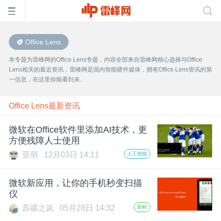
Office Lens
首
本专题为雷峰网的Office Lens专题，内容全部来自雷峰网精心选择与Office
Lens相关的最近资讯，雷峰网是国内智能硬件媒体，拥有Office Lens资讯的第
页
一信息，在这里你能看到未..
雷
Office Lens最新资讯
微软在Office软件里添加AI技术，更
峰
方便残障人士使用
亚萌
12月03日 14:11
人工智能
网
微软新应用，让你的手机秒变扫描
公
仪
苏疆之岚
05月28日 14:32
新鲜