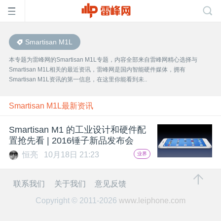
Smartisan M1L
首
本专题为雷峰网的Smartisan M1L专题，内容全部来自雷峰网精心选择与
Smartisan M1L相关的最近资讯，雷峰网是国内智能硬件媒体，拥有
页
Smartisan M1L资讯的第一信息，在这里你能看到未..
雷
Smartisan M1L最新资讯
Smartisan M1 的工业设计和硬件配
峰
置抢先看 | 2016锤子新品发布会
恒亮
10月18日 21:23
业界
网
联系我们
关于我们
意见反馈
公
Copyright © 2011-2026
www.leiphone.com