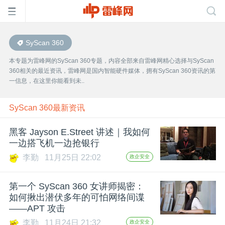
SyScan 360
首
本专题为雷峰网的SyScan 360专题，内容全部来自雷峰网精心选择与SyScan
360相关的最近资讯，雷峰网是国内智能硬件媒体，拥有SyScan 360资讯的第
页
一信息，在这里你能看到未..
雷
SyScan 360最新资讯
黑客 Jayson E.Street 讲述｜我如何
峰
一边搭飞机一边抢银行
李勤
11月25日 22:02
政企安全
网
第一个 SyScan 360 女讲师揭密：
公
如何揪出潜伏多年的可怕网络间谍
——APT 攻击
李勤
11月24日 21:32
政企安全