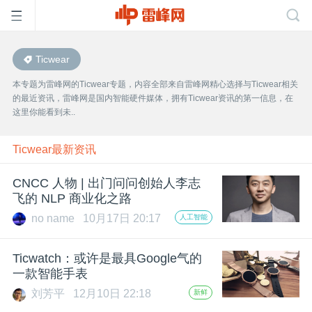
Ticwear
首
本专题为雷峰网的Ticwear专题，内容全部来自雷峰网精心选择与Ticwear相关
的最近资讯，雷峰网是国内智能硬件媒体，拥有Ticwear资讯的第一信息，在
页
这里你能看到未..
雷
Ticwear最新资讯
CNCC 人物 | 出门问问创始人李志
峰
飞的 NLP 商业化之路
no name
10月17日 20:17
人工智能
网
Ticwatch：或许是最具Google气的
公
一款智能手表
刘芳平
12月10日 22:18
新鲜