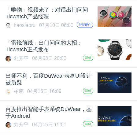
开
「唯物」视频来了：对话出门问问
Ticwatch产品经理
课
haoxiaoru
07月10日 06:00
智能硬件
活
「雷锋前线」出门问问的大招：
Ticwatch正式发布
动
刘芳平
06月03日 20:00
新鲜
中
出师不利，百度DuWear表盘UI设计
被质疑
柏蓉
04月16日 16:09
新鲜
心
百度推出智能手表系统DuWear，基
GAIR
于Android
刘芳平
04月15日 15:01
新鲜
专