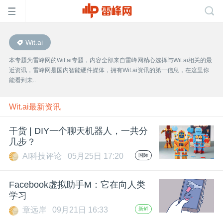
Wit.ai
首
本专题为雷峰网的Wit.ai专题，内容全部来自雷峰网精心选择与Wit.ai相关的最
近资讯，雷峰网是国内智能硬件媒体，拥有Wit.ai资讯的第一信息，在这里你
页
能看到未..
雷
Wit.ai最新资讯
干货 | DIY一个聊天机器人，一共分
峰
几步？
AI科技评论
05月25日 17:20
国际
网
Facebook虚拟助手M：它在向人类
公
学习
章远岸
09月21日 16:33
新鲜