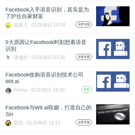
开
Facebook入手语音识别，其实是为
了护住自家财富
课
焱真人
01月08日 10:54
业界专题
活
5大原因让Facebook时刻想着语音
识别
动
谭成好
01月08日 07:30
业界专题
中
Facebook收购语音识别技术公司
Wit.ai
Penny
01月06日 16:16
新鲜
心
Facebook与Wit.ai联姻，打造自己的
GAIR
Siri
奕欣
01月06日 12:11
业界专题
专