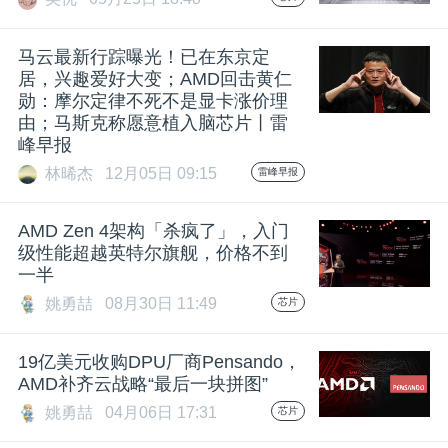
马云最新行踪曝光！已在东京定
居，兴趣爱好大变；AMD回击黄仁
勋：摩尔定律不死不是显卡涨价理
由；马斯克称愿意植入脑芯片丨雷
峰早报
林晞杰
12月05日 09:15
雷峰早报
AMD Zen 4架构「杀疯了」，入门
级性能超越英特尔旗舰，价格不到
一半
姚勇喆
08月30日 11:49
芯片
​19亿美元收购DPU厂商Pensando，
AMD补齐云战略“最后一块拼图”
姚勇喆
04月06日 17:31
芯片