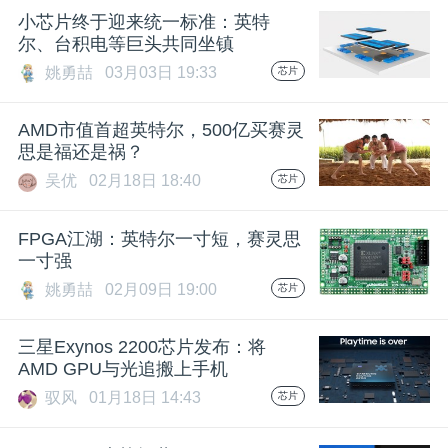
小芯片终于迎来统一标准：英特
尔、台积电等巨头共同坐镇
姚勇喆
03月03日 19:33
芯片
AMD市值首超英特尔，500亿买赛灵
思是福还是祸？
吴优
02月18日 18:40
芯片
FPGA江湖：英特尔一寸短，赛灵思
一寸强
姚勇喆
02月09日 19:00
芯片
三星Exynos 2200芯片发布：将
AMD GPU与光追搬上手机
驭风
01月18日 14:43
芯片