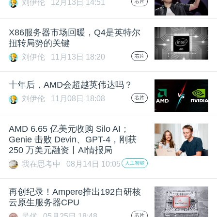
刘伊伦
12月13日 14:51
芯片
题
X86服务器市场回暖，Q4是英特尔
扭转局势的关键
爱
刘伊伦
11月13日 18:20
芯片
搞
十年后，AMD会超越英伟达吗？
刘伊伦
11月08日 18:08
芯片
机
AMD 6.65 亿美元收购 Silo AI；
Genie 击败 Devin、GPT-4，刚获
250 万美元融资丨AI情报局
我在思考中
08月14日 10:05
人工智能
再创纪录！Ampere推出192自研核
云原生服务器CPU
吴优
05月25日 18:48
芯片