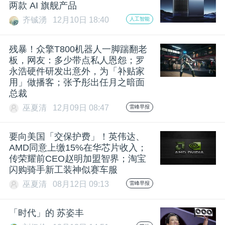
开
两款 AI 旗舰产品
齐铖湧
12月10日 18:40
人工智能
课
残暴！众擎T800机器人一脚踹翻老
板，网友：多少带点私人恩怨；罗
活
永浩硬件研发出意外，为「补贴家
用」做播客；张予彤出任月之暗面
动
总裁
巫夏清
12月09日 08:47
雷峰早报
中
要向美国「交保护费」！英伟达、
AMD同意上缴15%在华芯片收入；
心
传荣耀前CEO赵明加盟智界；淘宝
闪购骑手新工装神似赛车服
GAIR
巫夏清
08月12日 09:13
雷峰早报
专
「时代」的 苏姿丰