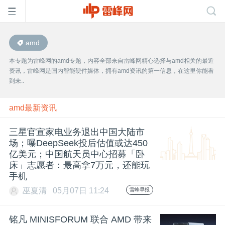
amd
首
本专题为雷峰网的amd专题，内容全部来自雷峰网精心选择与amd相关的最近
资讯，雷峰网是国内智能硬件媒体，拥有amd资讯的第一信息，在这里你能看
页
到未..
雷
amd最新资讯
三星官宣家电业务退出中国大陆市
峰
场；曝DeepSeek投后估值或达450
亿美元；中国航天员中心招募「卧
床」志愿者：最高拿7万元，还能玩
网
手机
巫夏清
05月07日 11:24
雷峰早报
公
铭凡 MINISFORUM 联合 AMD 带来