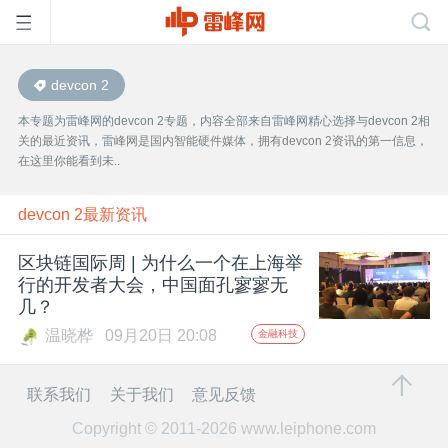
devcon 2
首
本专题为雷峰网的devcon 2专题，内容全部来自雷峰网精心选择与devcon 2相
关的最近资讯，雷峰网是国内智能硬件媒体，拥有devcon 2资讯的第一信息，
页
在这里你能看到未..
雷
devcon 2最新资讯
区块链国际周 | 为什么一个在上海举
峰
行的开发者大会，中国面孔寥寥无
几？
网
温晓桦
09月20日 20:08
金融科技
公
联系我们
关于我们
意见反馈
Copyright © 2011-2026
www.leiphone.com