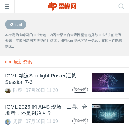
icml
首
本专题为雷峰网的icml专题，内容全部来自雷峰网精心选择与icml相关的最近
资讯，雷峰网是国内智能硬件媒体，拥有icml资讯的第一信息，在这里你能看
页
到未..
雷
icml最新资讯
ICML 精选Spotlight Poster汇总：
峰
Session 7-3
陆毅
07月20日 11:20
顶会专区
网
ICML 2026 的 AI4S 现场：工具、合
公
著者，还是创始人？
周蕾
07月16日 11:09
顶会专区