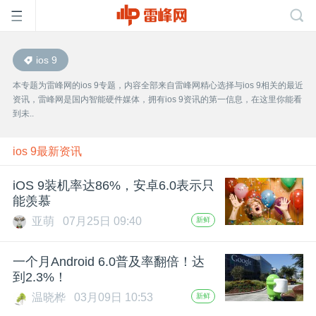
ios 9
首
本专题为雷峰网的ios 9专题，内容全部来自雷峰网精心选择与ios 9相关的最近
资讯，雷峰网是国内智能硬件媒体，拥有ios 9资讯的第一信息，在这里你能看
页
到未..
雷
ios 9最新资讯
iOS 9装机率达86%，安卓6.0表示只
峰
能羡慕
亚萌
07月25日 09:40
新鲜
网
一个月Android 6.0普及率翻倍！达
公
到2.3%！
温晓桦
03月09日 10:53
新鲜