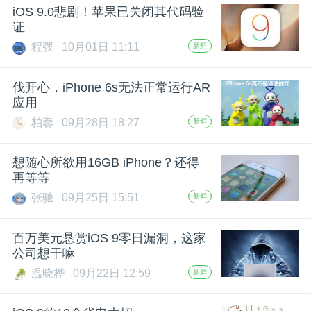
iOS 9.0悲剧！苹果已关闭其代码验
题
证
程弢
10月01日 11:11
新鲜
爱
伐开心，iPhone 6s无法正常运行AR
应用
搞
柏蓉
09月28日 18:27
新鲜
机
想随心所欲用16GB iPhone？还得
再等等
张驰
09月25日 15:51
新鲜
百万美元悬赏iOS 9零日漏洞，这家
公司想干嘛
温晓桦
09月22日 12:59
新鲜