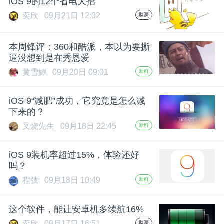
iOS 9的12个省电大招
奕欣
09月21日 12:02
脑洞
本周锋评：360和酷派，本以为要撕
逼没想到是在秀恩爱
黄雪媚
09月20日 09:01
新鲜
iOS 9“减肥”成功，它究竟是怎么减
下来的？
叉烧先生
09月18日 22:45
新鲜
iOS 9装机率超过15%，体验还好
吗？
程弢
09月18日 10:49
新鲜
这个软件，能让安卓机多续航16%
奕欣
09月17日 16:51
脑洞