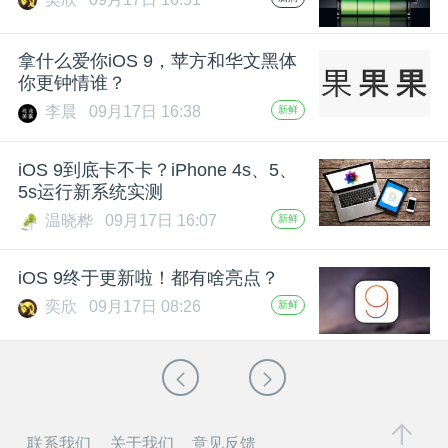
拿什么爱你iOS 9，苹方和华文黑体
你更钟情谁？
李晨
09月17日 16:38
新鲜
iOS 9到底卡不卡？iPhone 4s、5、
5s运行新系统实测
温晓桦
09月17日 16:07
新鲜
iOS 9终于更新啦！都有啥亮点？
奕欣
09月17日 08:26
新鲜
联系我们
关于我们
意见反馈