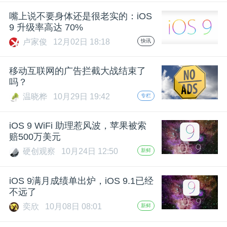
开
嘴上说不要身体还是很老实的：iOS
9 升级率高达 70%
课
卢家俊
12月02日 18:18
快讯
活
移动互联网的广告拦截大战结束了
吗？
动
温晓桦
10月29日 19:42
专栏
中
iOS 9 WiFi 助理惹风波，苹果被索
赔500万美元
硬创观察
10月24日 12:50
新鲜
心
iOS 9满月成绩单出炉，iOS 9.1已经
GAIR
不远了
奕欣
10月08日 08:01
新鲜
专