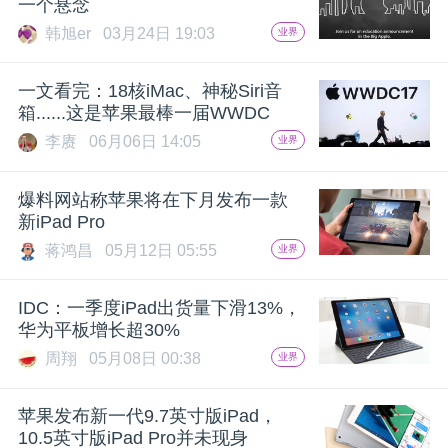
一个悬念
韩旭er
03月24日 19:03
业界
一文看完：18核iMac、神秘Siri音
箱......这是苹果最棒一届WWDC
李赓
06月06日 14:05
业界
爆料网站称苹果将在下月发布一款
新iPad Pro
蒋鸿昌
05月12日 05:55
业界
IDC：一季度iPad出货量下滑13%，
华为平板增长超30%
周翔
05月08日 00:38
业界
苹果发布新一代9.7英寸版iPad，
10.5英寸版iPad Pro并未现身