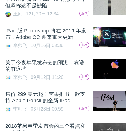
但坚称这不是缺陷
题
王刚
12月20日 12:34
业界
爱
iPad 版 Photoshop 将在 2019 年发
布，Adobe CC 迎来重大更新
搞
李帅飞
10月16日 08:36
业界
关于今夜苹果发布会的预测，靠谱
机
的有这些
李帅飞
09月12日 11:26
业界
售价 299 美元起！苹果推出一款支
持 Apple Pencil 的全新 iPad
李帅飞
03月28日 00:59
业界
2018苹果春季发布会的三个看点和