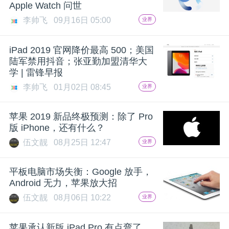
开
Apple Watch 问世
李帅飞
09月16日 05:00
业界
课
iPad 2019 官网降价最高 500；美国
陆军禁用抖音；张亚勤加盟清华大
活
学 | 雷锋早报
李帅飞
01月02日 08:45
业界
动
苹果 2019 新品终极预测：除了 Pro
中
版 iPhone，还有什么？
伍文靓
08月25日 12:47
业界
心
平板电脑市场失衡：Google 放手，
Android 无力，苹果放大招
GAIR
伍文靓
08月06日 10:22
业界
专
苹果承认新版 iPad Pro 有点弯了，