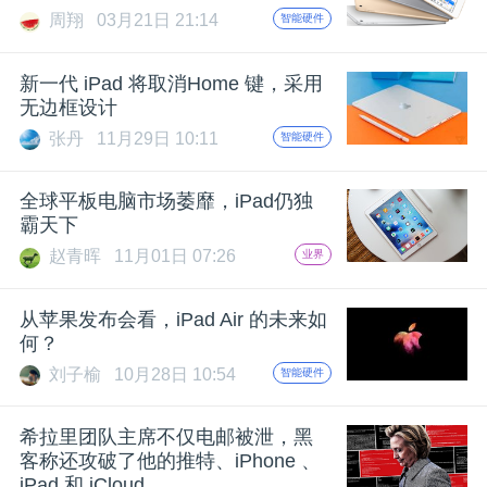
周翔
03月21日 21:14
智能硬件
新一代 iPad 将取消Home 键，采用
无边框设计
张丹
11月29日 10:11
智能硬件
全球平板电脑市场萎靡，iPad仍独
霸天下
赵青晖
11月01日 07:26
业界
从苹果发布会看，iPad Air 的未来如
何？
刘子榆
10月28日 10:54
智能硬件
希拉里团队主席不仅电邮被泄，黑
客称还攻破了他的推特、iPhone 、
iPad 和 iCloud