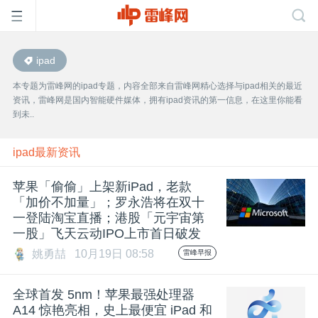
ipad
首
本专题为雷峰网的ipad专题，内容全部来自雷峰网精心选择与ipad相关的最近
资讯，雷峰网是国内智能硬件媒体，拥有ipad资讯的第一信息，在这里你能看
页
到未..
雷
ipad最新资讯
苹果「偷偷」上架新iPad，老款
峰
「加价不加量」；罗永浩将在双十
一登陆淘宝直播；港股「元宇宙第
一股」飞天云动IPO上市首日破发
网
姚勇喆
10月19日 08:58
雷峰早报
公
全球首发 5nm！苹果最强处理器
A14 惊艳亮相，史上最便宜 iPad 和