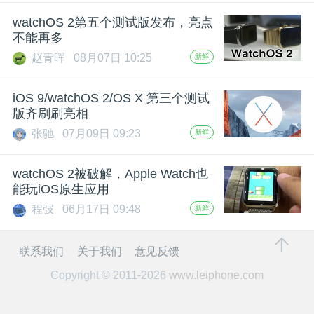
开
watchOS 2第五个测试版发布，亮点
不能再多
课
赵青晖
08月07日 10:25
新鲜
活
iOS 9/watchOS 2/OS X 第三个测试
版齐刷刷亮相
动
张驰
07月09日 09:23
新鲜
中
watchOS 2被破解，Apple Watch也
能玩iOS原生应用
程弢
06月17日 09:48
新鲜
心
联系我们
关于我们
意见反馈
GAIR
Copyright © 2011-2026
www.leiphone.com
专