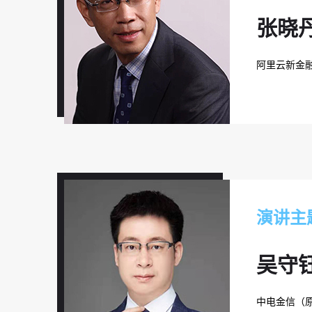
张晓
阿里云新金融
演讲主
吴守
中电金信（