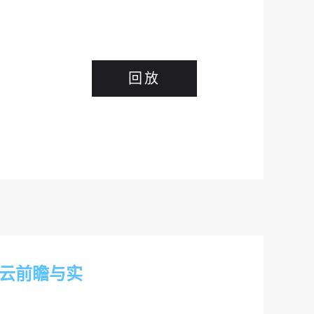
回放
融云前瞻与实