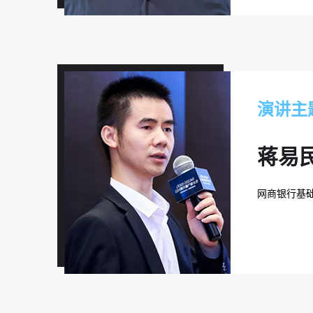
演讲主
蒋易
网商银行基