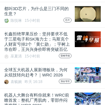
都叫3D芯片，为什么是三门不同的
生意？
陈悦琳
15小时前
芯片
长鑫拒绝苹果压价：坚持要求不低
于三星电子和SK海力士；马斯克个
人财富亏掉2个「黄仁勋」；宇树上
市在即，王兴兴身价即将突破百亿
巫夏清
15小时前
雷峰早报
全球五大机器人展新增板块，为何
从炫技转向赶考？｜WRC 2026
袁毓婉
昨天 16:18
顶会专区
机器人大舞台有料你就来！WRC前
瞻首发：整机厂秀肌肉，零部件闷