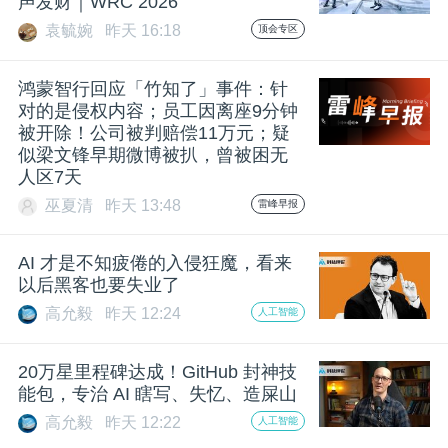
声发财｜WRC 2026
袁毓婉
昨天 16:18
顶会专区
鸿蒙智行回应「竹知了」事件：针
对的是侵权内容；员工因离座9分钟
被开除！公司被判赔偿11万元；疑
似梁文锋早期微博被扒，曾被困无
人区7天
巫夏清
昨天 13:48
雷峰早报
AI 才是不知疲倦的入侵狂魔，看来
以后黑客也要失业了
高允毅
昨天 12:24
人工智能
20万星里程碑达成！GitHub 封神技
能包，专治 AI 瞎写、失忆、造屎山
高允毅
昨天 12:22
人工智能