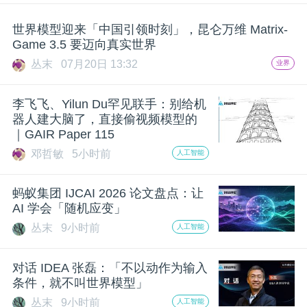
题
世界模型迎来「中国引领时刻」，昆仑万维 Matrix-
Game 3.5 要迈向真实世界
爱
丛末
07月20日 13:32
业界
李飞飞、Yilun Du罕见联手：别给机
搞
器人建大脑了，直接偷视频模型的
｜GAIR Paper 115
机
邓哲敏
5小时前
人工智能
蚂蚁集团 IJCAI 2026 论文盘点：让
AI 学会「随机应变」
丛末
9小时前
人工智能
对话 IDEA 张磊：「不以动作为输入
条件，就不叫世界模型」
丛末
9小时前
人工智能