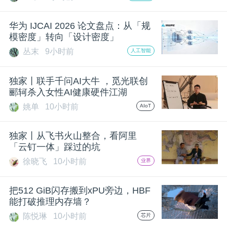
华为 IJCAI 2026 论文盘点：从「规
模密度」转向「设计密度」
丛末
9小时前
人工智能
独家丨联手千问AI大牛 ，觅光联创
郦轲杀入女性AI健康硬件江湖
姚单
10小时前
AIoT
独家丨从飞书火山整合，看阿里
「云钉一体」踩过的坑
徐晓飞
10小时前
业界
把512 GiB闪存搬到xPU旁边，HBF
能打破推理内存墙？
陈悦琳
10小时前
芯片