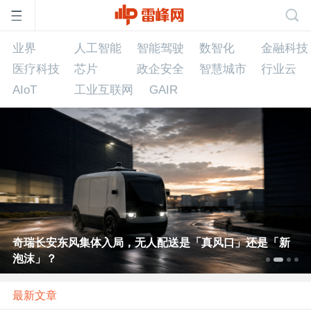
业界
人工智能
智能驾驶
数智化
业界
人工智能
智能驾驶
数智化
金融科技
首
医疗科技
芯片
政企安全
智慧城市
行业云
AIoT
工业互联网
GAIR
页
雷
峰
网
奇瑞长安东风集体入局，无人配送是「真风口」还是「新
泡沫」？
公
最新文章