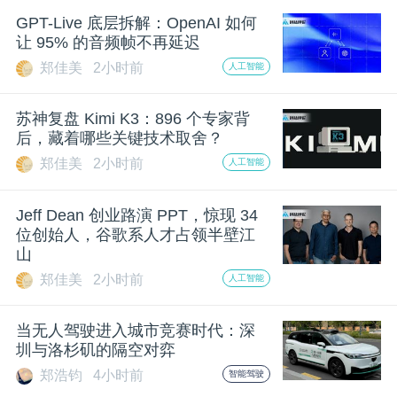
开
GPT-Live 底层拆解：OpenAI 如何
让 95% 的音频帧不再延迟
课
郑佳美
2小时前
人工智能
活
苏神复盘 Kimi K3：896 个专家背
后，藏着哪些关键技术取舍？
动
郑佳美
2小时前
人工智能
Jeff Dean 创业路演 PPT，惊现 34
中
位创始人，谷歌系人才占领半壁江
山
心
郑佳美
2小时前
人工智能
GAIR
当无人驾驶进入城市竞赛时代：深
圳与洛杉矶的隔空对弈
专
郑浩钧
4小时前
智能驾驶