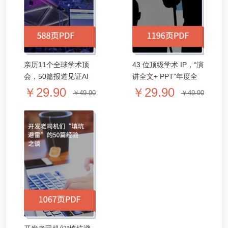
亲历11个全球学术顶
43 位顶级学术 IP，“演
会，50篇报道见证AI
讲全文+ PPT”年度全
前沿力量 | AI科技评论
收录｜AI科技评论
￥29.90
￥29.90
￥49.90
￥49.90
2017年度特辑「588页
2017年度特辑「1196
PDF」
页PDF/35M」