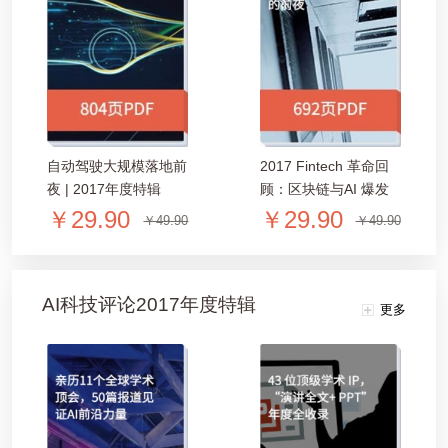
题
爱
搞
自动驾驶大规模落地前
2017 Fintech 革命回
夜 | 2017年度特辑
顾：区块链与AI 爆发
「804页PDF」
的前夜 | 2017年度特
机
￥29.90
￥29.90
￥49.90
￥49.90
辑「692页PDF」
AI科技评论2017年度特辑
更多