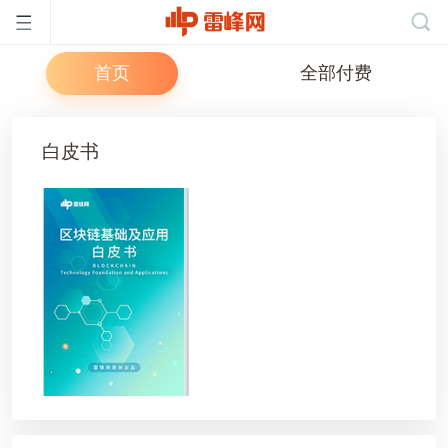
首页
全部付费
首
白皮书
页
雷
峰
网
公