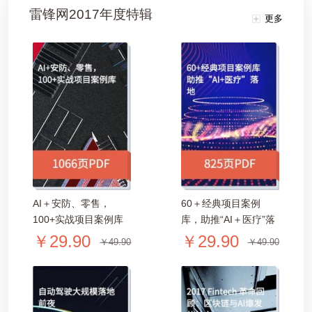
开
雷锋网2017年度特辑
更多
课
活
动
中
AI＋安防、零售，
60＋经典项目案例
心
100+实战项目案例库
库，助推“AI＋医疗”落
「1066页PDF」
地 | 2017年度特辑
￥29.90
￥29.90
￥49.90
￥49.90
GAIR
「825页PDF」
专