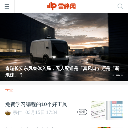
首
页
雷
奇瑞长安东风集体入局，无人配送是「真风口」还是「新
泡沫」？
峰
学堂
网
免费学习编程的10个好工具
公
宗仁
03月15日 17:34
学堂