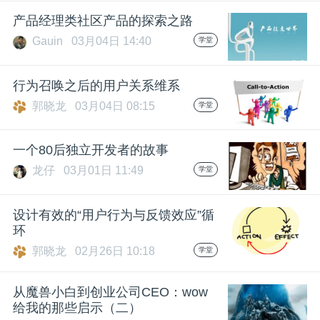
产品经理类社区产品的探索之路
题
Gauin
03月04日 14:40
学堂
爱
行为召唤之后的用户关系维系
郭晓龙
03月04日 08:15
学堂
搞
一个80后独立开发者的故事
机
龙仔
03月01日 11:49
学堂
设计有效的“用户行为与反馈效应”循
环
郭晓龙
02月26日 10:18
学堂
从魔兽小白到创业公司CEO：wow
给我的那些启示（二）