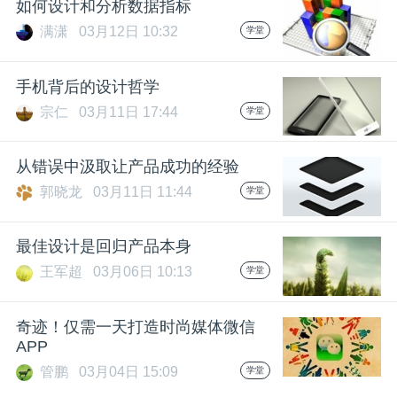
开
如何设计和分析数据指标
满潇
03月12日 10:32
学堂
课
手机背后的设计哲学
活
宗仁
03月11日 17:44
学堂
动
从错误中汲取让产品成功的经验
郭晓龙
03月11日 11:44
学堂
中
最佳设计是回归产品本身
心
王军超
03月06日 10:13
学堂
GAIR
奇迹！仅需一天打造时尚媒体微信
APP
管鹏
03月04日 15:09
学堂
专