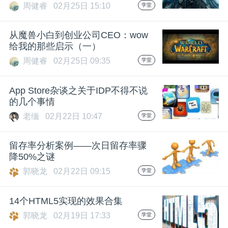
周健睿
02月25日 15:10
学堂
从魔兽小白到创业公司CEO：wow
给我的那些启示（一）
周健睿
02月25日 09:35
学堂
App Store杂谈之关于IDP不得不说
的几个事情
老缅
02月22日 10:47
学堂
留存率分析案例——次日留存率骤
降50%之谜
郭晓龙
02月22日 09:15
学堂
14个HTML5实现的效果合集
郭晓龙
02月19日 17:33
学堂