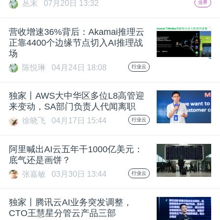
丛末
07月20日 13:32
业界
题
营收增速36%背后：Akamai推理云
正靠4400个边缘节点切入AI推理战
爱
场
陈悦琳
04月24日 18:08
行业云
搞
独家丨AWS大中华区多位L8高管迎
机
来变动，SA部门负责人代闻离职
徐晓飞
04月17日 15:44
行业云
阿里喊出AI云五年干1000亿美元：
底气还是画饼？
张嘉敏
03月30日 13:44
行业云
独家丨腾讯云AI业务突发调整，
CTO王慧星分管云产品三部