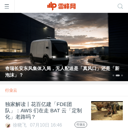
首
页
雷
奇瑞长安东风集体入局，无人配送是「真风口」还是「新
泡沫」？
峰
行业云
网
独家解读丨花百亿建「FDE团
队」：AWS 们在走 BAT 云「定制
公
化」老路吗？
徐晓飞
07月10日 16:46
行业云