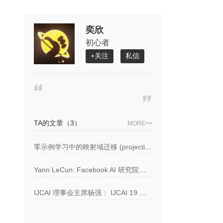
奕欣
初心者
+关注
私信
TA的文章
（3）
MORE>>
零示例学习中的映射域迁移 (projection domain shift) 问题
Yann LeCun: Facebook AI 研究院到 2020 年将扩张一倍
IJCAI 理事会主席杨强： IJCAI 19 要与社会议题做「强关联」，让 AI 学术会议走近大众