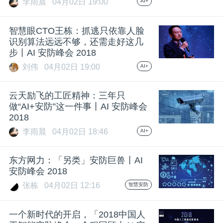
李雨晨
04月02日 19:00
AI+
智慧眼CTO王栋：抓逃只依靠人脸
识别算法远远不够，还需走好这几
步丨AI 安防峰会 2018
刘伟
04月02日 19:00
AI+
云天励飞的工匠精神：三年只
做“AI+安防”这一件事丨AI 安防峰会
2018
李雨晨
04月02日 18:46
AI+
东方网力：「另类」安防巨兽丨AI
安防峰会 2018
张栋
04月02日 12:16
智慧安防
一个新时代的开启，「2018中国人