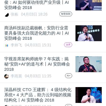
俊：AI 如何驱动传统产业升级丨AI
安防峰会 2018
题
张栋
04月03日 18:26
智慧安防
爱
商汤科技副总裁杨帆：安防行业需
要具备强大自我进化能力的 AI丨AI
搞
安防峰会 2018
李帅飞
04月03日 15:31
业界
机
宇视首席架构师姚华 7 年实践：揭
秘“安防+AI”的道与术丨AI 安防峰会
2018
李雨晨
04月03日 11:35
AI+
深瞐科技 CTO 王建辉： 4 级结构化
系统+ 4 大产品，助力云到端的视频
结构化丨AI 安防峰会 2018