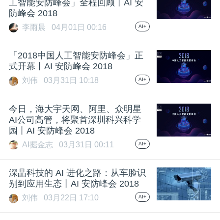
工智能安防峰会」全程回顾丨AI 安
防峰会 2018
李雨晨
04月01日 00:16
AI+
「2018中国人工智能安防峰会」正
式开幕丨AI 安防峰会 2018
刘伟
03月31日 10:18
AI+
今日，海大宇天网、阿里、众明星
AI公司高管，将聚首深圳科兴科学
园丨AI 安防峰会 2018
AI掘金志
03月31日 00:11
AI+
深瞐科技的 AI 进化之路：从车脸识
别到应用生态丨AI 安防峰会 2018
刘伟
03月22日 17:10
AI+