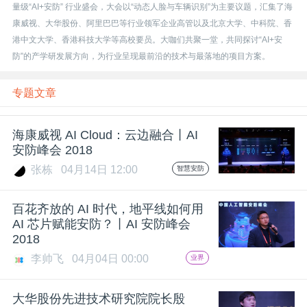
开
量级“AI+安防” 行业盛会，大会以“动态人脸与车辆识别”为主要议题，汇集了海
康威视、大华股份、阿里巴巴等行业领军企业高管以及北京大学、中科院、香
港中文大学、香港科技大学等高校要员。大咖们共聚一堂，共同探讨“AI+安
课
防”的产学研发展方向，为行业呈现最前沿的技术与最落地的项目方案。
活
专题文章
动
海康威视 AI Cloud：云边融合丨AI
安防峰会 2018
中
张栋
04月14日 12:00
智慧安防
心
百花齐放的 AI 时代，地平线如何用
AI 芯片赋能安防？丨AI 安防峰会
2018
GAIR
李帅飞
04月04日 00:00
业界
专
大华股份先进技术研究院院长殷