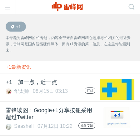
+1
首
本专题为雷峰网的+1专题，内容全部来自雷峰网精心选择与+1相关的最近资
讯，雷峰网是国内智能硬件媒体，拥有+1资讯的第一信息，在这里你能看到
页
未..
雷
+1最新资讯
+1：加一点，近一点
峰
华太师
08月15日 03:13
产品
网
雷锋读图：Google+1分享按钮采用
超过Twitter
公
Seashell
07月12日 10:22
业界专题