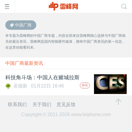
中国厂商
首
本专题为雷峰网的中国厂商专题，内容全部来自雷峰网精心选择与中国厂商相
关的最近资讯，雷峰网是国内智能硬件媒体，拥有中国厂商资讯的第一信息，
页
在这里你能看到未..
雷
中国厂商最新资讯
科技角斗场：中国人在赌城拉斯
峰
吴德新
01月22日 16:46
特写
网
联系我们
关于我们
意见反馈
Copyright © 2011-2026
www.leiphone.com
公