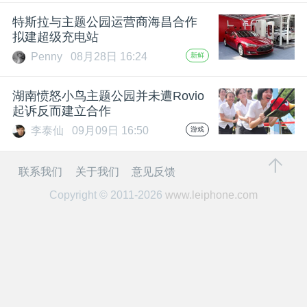
开
特斯拉与主题公园运营商海昌合作
拟建超级充电站
课
Penny
08月28日 16:24
新鲜
活
湖南愤怒小鸟主题公园并未遭Rovio
起诉反而建立合作
动
李泰仙
09月09日 16:50
游戏
中
联系我们
关于我们
意见反馈
Copyright © 2011-2026
www.leiphone.com
心
GAIR
专