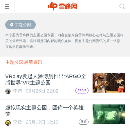
主题公园
首
本专题为雷峰网的主题公园专题，内容全部来自雷峰网精心选择与主题公园相
关的最近资讯，雷峰网是国内智能硬件媒体，拥有主题公园资讯的第一信息，
页
在这里你能看到未..
雷
主题公园最新资讯
VRplay发起人潘博航推出“ARGO全
峰
感世界”VR主题公园
李诗
06月26日 22:02
AR/VR
网
虚拟现实主题公园，圆你一个英雄
公
梦
奕欣
05月12日 12:12
脑洞