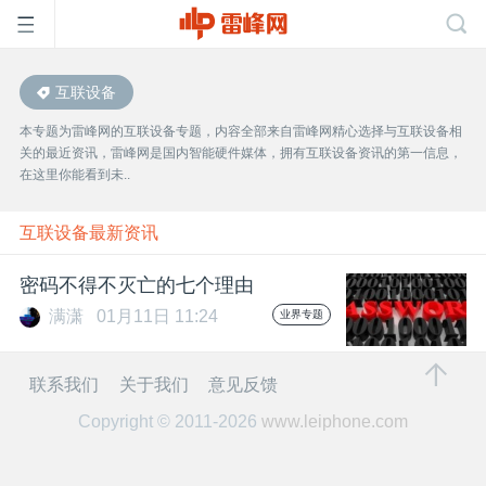
互联设备
首
本专题为雷峰网的互联设备专题，内容全部来自雷峰网精心选择与互联设备相
关的最近资讯，雷峰网是国内智能硬件媒体，拥有互联设备资讯的第一信息，
页
在这里你能看到未..
雷
互联设备最新资讯
密码不得不灭亡的七个理由
峰
满潇
01月11日 11:24
业界专题
网
联系我们
关于我们
意见反馈
Copyright © 2011-2026
www.leiphone.com
公